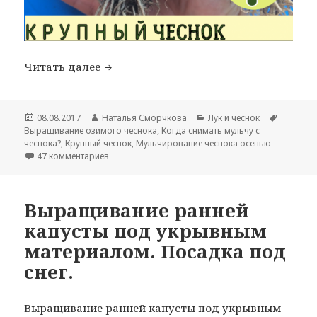
Выращивание крупного озимого чесно
Читать далее
Опубликовано
Автор
Рубрики
Метки
08.08.2017
Наталья Сморчкова
Лук и чеснок
Выращивание озимого чеснока
,
Когда снимать мульчу с
чеснока?
,
Крупный чеснок
,
Мульчирование чеснока осенью
к записи Выращивание крупного озимого чеснок
47 комментариев
Выращивание ранней
капусты под укрывным
материалом. Посадка под
снег.
Выращивание ранней капусты под укрывным