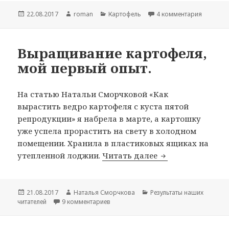
Опубликовано
Автор
Рубрики
к записи
22.08.2017
roman
Картофель
4 комментария
Выращивание картофеля,
мой первый опыт.
На статью Натальи Сморчковой «Как
вырастить ведро картофеля с куста пятой
репродукции» я набрела в марте, а картошку
уже успела прорастить на свету в холодном
помещении. Хранила в пластиковых ящиках на
Выращивание кар
утепленной лоджии.
Читать далее
Опубликовано
Автор
Рубрики
21.08.2017
Наталья Сморчкова
Результаты наших
к записи Выращивание картофеля, мой
читателей
9 комментариев