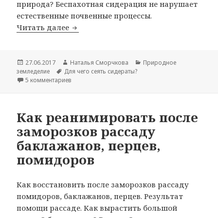
природа? Беспахотная сидерация не нарушает
естественные почвенные процессы.
Для чего сеять сидераты? Забота о поч
Читать далее
Опубликовано
Автор
Рубрики
27.06.2017
Наталья Сморчкова
Природное
Метки
земледелие
Для чего сеять сидераты?
к записи Для чего сеять сидераты? Забота о почве.
5 комментариев
Как реанимировать после
заморозков рассаду
баклажанов, перцев,
помидоров
Как восстановить после заморозков рассаду
помидоров, баклажанов, перцев. Результат
помощи рассаде. Как вырастить большой