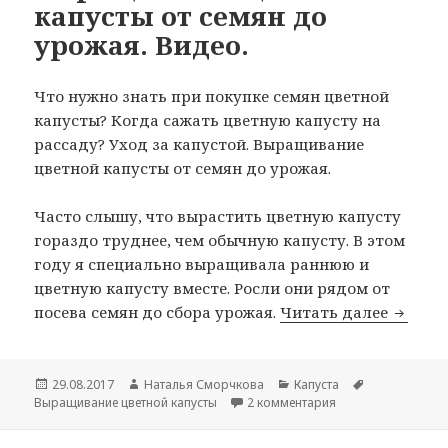
капусты от семян до
урожая. Видео.
Что нужно знать при покупке семян цветной
капусты? Когда сажать цветную капусту на
рассаду? Уход за капустой. Выращивание
цветной капусты от семян до урожая.
Часто слышу, что вырастить цветную капусту
гораздо труднее, чем обычную капусту. В этом
году я специально выращивала раннюю и
цветную капусту вместе. Росли они рядом от
Выращи
посева семян до сбора урожая.
Читать далее
Опубликовано
Автор
Рубрики
Метки
29.08.2017
Наталья Сморчкова
Капуста
к записи Выращива
Выращивание цветной капусты
2 комментария