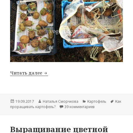
Как лучше проращивать картофель? П
Читать далее
Опубликовано
Автор
Рубрики
Метки
19.09.2017
Наталья Сморчкова
Картофель
Как
к записи Как лучше п
проращивать картофель?
39 комментариев
Выращивание цветной