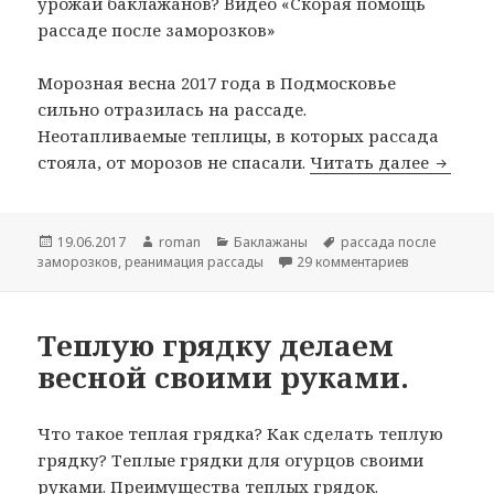
урожай баклажанов? Видео «Скорая помощь
рассаде после заморозков»
Морозная весна 2017 года в Подмосковье
сильно отразилась на рассаде.
Неотапливаемые теплицы, в которых рассада
Как ре
стояла, от морозов не спасали.
Читать далее
Опубликовано
Автор
Рубрики
Метки
19.06.2017
roman
Баклажаны
рассада после
к записи Ка
заморозков
,
реанимация рассады
29 комментариев
Теплую грядку делаем
весной своими руками.
Что такое теплая грядка? Как сделать теплую
грядку? Теплые грядки для огурцов своими
руками. Преимущества теплых грядок.