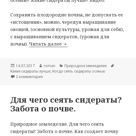
осенью? Какие сидераты лучше? Видео.
Сохранять плодородие почвы, не допускать ее
«истощения», можно, чередуя выращивание
овощей, (основной культуры, урожая для себя),
с выращиванием сидератов, (урожая для
Когда сеять сидераты осенью
почвы).
Читать далее
Опубликовано
Автор
Рубрики
Метки
14.07.2017
roman
Природное земледелие
Какие сидераты лучше
,
Когда сеять сидераты осенью
к записи Когда сеять сидераты осенью? Какие сиде
2 комментария
Для чего сеять сидераты?
Забота о почве.
Природное земледелие. Для чего сеять
сидераты? Забота о почве. Как создает почву