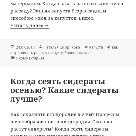
материалом. Когда сажать раннюю капусту на
рассаду? Ранняя капуста безрассадным
способом. Уход за капустой. Видео.
Выращивание ранней капусты под ук
Читать далее
Опубликовано
Автор
Рубрики
Метки
24.07.2017
Наталья Сморчкова
Капуста
как
выращивать раннюю капусту
,
Ранняя капуста
к записи Выращивание ранней капусты под укрывн
6 комментариев
Когда сеять сидераты
осенью? Какие сидераты
лучше?
Как сохранить плодородие почвы? Процессы
почвообразования и плодородия. Сколько
растут сидераты? Когда сеять сидераты