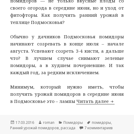
помидоров — не только вкусные плоды со
своего огорода в середине июня, но и уход от
фитофторы. Как получить ранний урожай в
теплице Подмосковья?
Обычно у дачников Подмосковья помидоры
начинают созревать в конце июля – начале
августа. Успевают созреть 3-4 кисти, а дальше
что? В лучшем случае снимают зеленые
помидоры, а в худшем почерневшие. И так
каждый год, за редким исключением.
Минимум, который нужно иметь, чтобы
получить урожай помидоров в середине июня
Ранний у
в Подмосковье это – лампы
Читать далее
Опубликовано
Автор
Рубрики
Метки
17.03.2016
roman
Помидоры
помидоры
,
к записи Р
Ранний урожай помидоров
,
рассада
7 комментариев