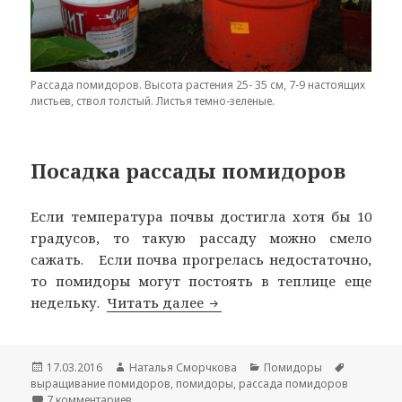
Рассада помидоров. Высота растения 25- 35 см, 7-9 настоящих
листьев, ствол толстый. Листья темно-зеленые.
Посадка рассады помидоров
Если температура почвы достигла хотя бы 10
градусов, то такую рассаду можно смело
сажать. Если почва прогрелась недостаточно,
то помидоры могут постоять в теплице еще
Посадка рассады помидоро
недельку.
Читать далее
Опубликовано
Автор
Рубрики
Метки
17.03.2016
Наталья Сморчкова
Помидоры
выращивание помидоров
,
помидоры
,
рассада помидоров
к записи Посадка рассады помидоров в теплицу
7 комментариев