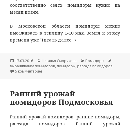
соответственно сеять помидоры нужно на
месяц позже.
В Московской области помидоры можно
высаживать в теплицу 1-10 мая. Земля к этому
Выращивание рассады п
времени уже
Читать далее
Опубликовано
Автор
Рубрики
Метки
17.03.2016
Наталья Сморчкова
Помидоры
выращивание помидоров
,
помидоры
,
рассада помидоров
к записи Выращивание рассады помидоров.
5 комментариев
Ранний урожай
помидоров Подмосковья
Ранний урожай помидоров, ранние помидоры,
рассада помидоров. Ранний урожай