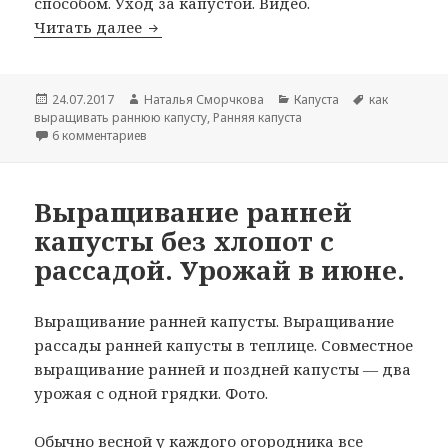
способом. Уход за капустой. Видео.
Выращивание ранней капусты под ук
Читать далее
Опубликовано
Автор
Рубрики
Метки
24.07.2017
Наталья Сморчкова
Капуста
как
выращивать раннюю капусту
,
Ранняя капуста
к записи Выращивание ранней капусты под укрывн
6 комментариев
Выращивание ранней
капусты без хлопот с
рассадой. Урожай в июне.
Выращивание ранней капусты. Выращивание
рассады ранней капусты в теплице. Совместное
выращивание ранней и поздней капусты — два
урожая с одной грядки. Фото.
Обычно весной у каждого огородника все