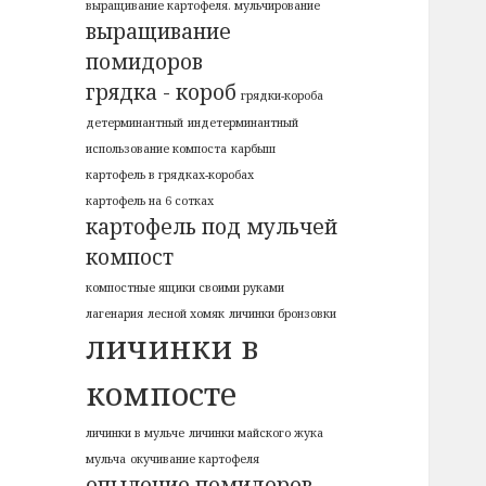
выращивание картофеля. мульчирование
выращивание
помидоров
грядка - короб
грядки-короба
детерминантный
индетерминантный
использование компоста
карбыш
картофель в грядках-коробах
картофель на 6 сотках
картофель под мульчей
компост
компостные ящики своими руками
лагенария
лесной хомяк
личинки бронзовки
личинки в
компосте
личинки в мульче
личинки майского жука
мульча
окучивание картофеля
опыление помидоров