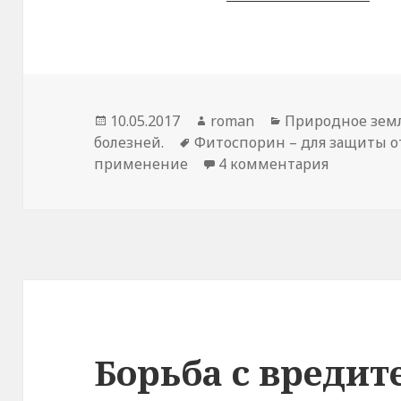
Опубликовано
Автор
Рубрики
10.05.2017
roman
Природное земл
Метки
болезней.
Фитоспорин – для защиты о
к записи 
применение
4 комментария
Борьба с вредит