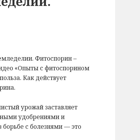
еделии.
д
емледелии. Фитоспорин –
Видео «Опыты с фитоспорином
польза. Как действует
рина.
чистый урожай заставляет
ьными удобрениями и
 борьбе с болезнями — это
а с болезнями в природном земледелии. Фито