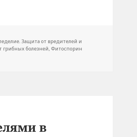
еделие. Защита от вредителей и
т грибных болезней
,
Фитоспорин
Борьба с болезнями в природном земледелии. Фитоспо
елями в