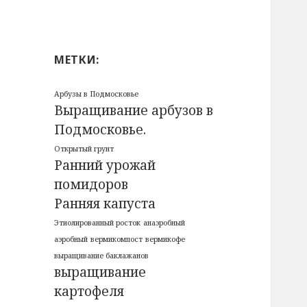
МЕТКИ:
Арбузы в Подмосковье
Выращивание арбузов в
Подмосковье.
Открытый грунт
Ранний урожай
помидоров
Ранняя капуста
Этиолированный росток
анаэробный
аэробный
вермикомпост
вермикофе
выращивание баклажанов
выращивание
картофеля