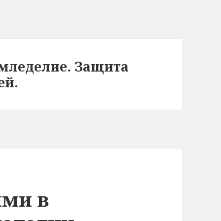
мледелие. Защита
ей.
ями в