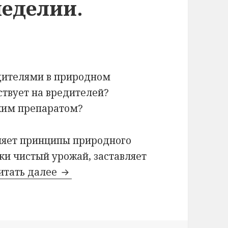
еделии.
едителями в природном
ствует на вредителей?
ким препаратом?
няет принципы природного
ки чистый урожай, заставляет
Борьба с вредителями в природн
итать далее